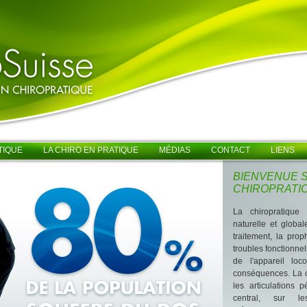
TIQUE
LA CHIRO EN PRATIQUE
MÉDIAS
CONTACT
LIENS
BIENVENUE S
CHIROPRATI
La chiropratique
naturelle et global
traitement, la prop
troubles fonctionn
de l'appareil loc
conséquences. La c
les articulations 
central, sur l