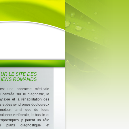
UR LE SITE DES
CIENS ROMANDS
 est une approche médicale
e centrée sur le diagnostic, le
hylaxie et la réhabilitation des
els et des syndromes douloureux
omoteur, ainsi que de leurs
olonne vertébrale, le bassin et
périphériques y jouent un rôle
es plans diagnostique et